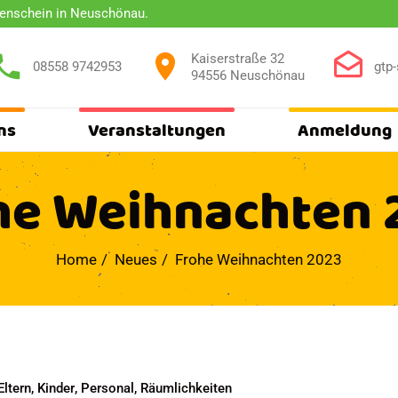
nenschein in Neuschönau.
Kaiserstraße 32
08558 9742953
gtp
94556 Neuschönau
ns
Veranstaltungen
Anmeldung
he Weihnachten 
Home
Neues
Frohe Weihnachten 2023
Eltern
,
Kinder
,
Personal
,
Räumlichkeiten